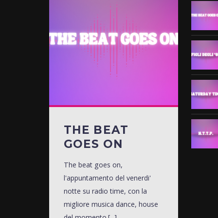
THE BEAT
GOES ON
The beat goes on,
l'appuntamento del venerdi'
notte su radio time, con la
migliore musica dance, house
del momento.[...]