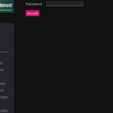
Password
ti
per
ione
 Le
ttate
tatto