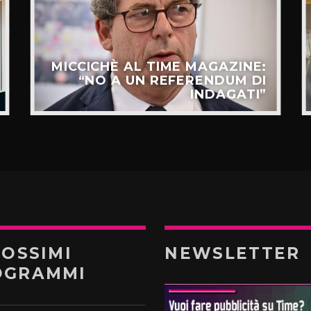
MICCICHÈ AL TIME MAGAZINE:
“NO A UN REFERENDUM DI
INDAGATI”
ROSSIMI
NEWSLETTER
OGRAMMI