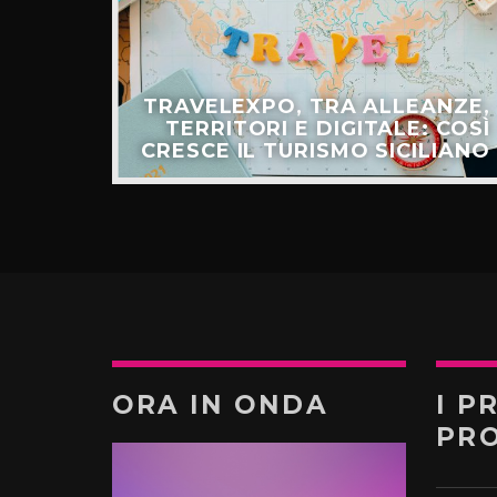
ULLO
TRAVELEXPO, TRA ALLEANZE,
ER IL
TERRITORI E DIGITALE: COSÌ
TURO”
CRESCE IL TURISMO SICILIANO
ORA IN ONDA
I P
PR