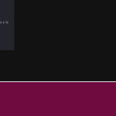
i e le