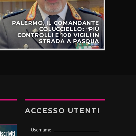
PALERMO, IL COMANDANTE
C
COLUCCIELLO: “PIÙ
SUL
CONTROLLI E 100 VIGILI IN
STRADA A PASQUA
ACCESSO UTENTI
Username