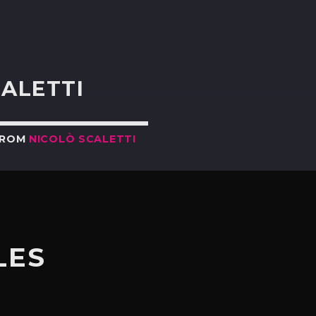
R
CALETTI
FROM
NICOLÒ SCALETTI
LES