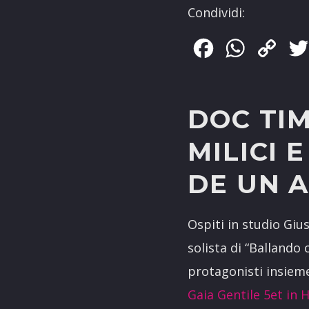
Condividi:
Facebook
WhatsApp
Copy
Link
DOC TIM
MILICI 
DE UN 
Ospiti in studio Giu
solista di “Ballando
protagonisti insiem
Gaia Gentile 5et in 