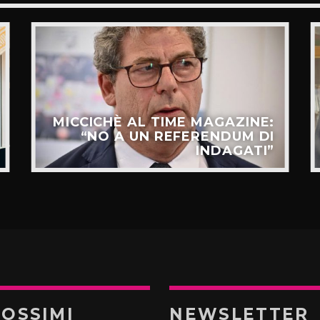
MICCICHÈ AL TIME MAGAZINE:
“NO A UN REFERENDUM DI
INDAGATI”
ROSSIMI
NEWSLETTER