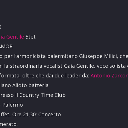
O
ia Gentile
5tet
 AMOR
 per l’armonicista palermitano Giuseppe Milici, che
n la straordinaria vocalist Gaia Gentile, voce solista
 formata, oltre che dai due leader da:
Antonio Zarco
iano Alioto batteria
 presso il Country Time Club
 – Palermo
uffet, Ore 21,30: Concerto
merato.