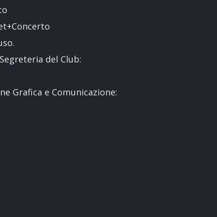
to
fet+Concerto
uso.
 Segreteria del Club:
one Grafica e Comunicazione: