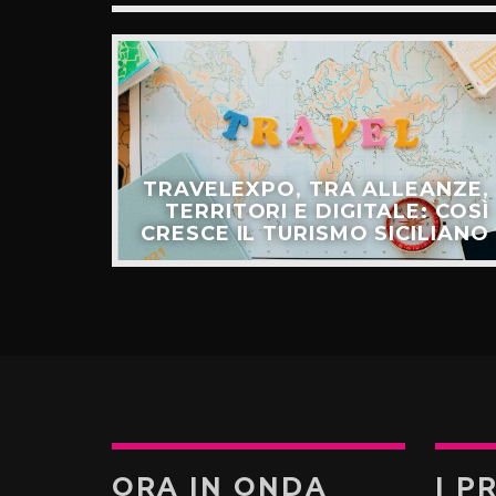
ULLO
TRAVELEXPO, TRA ALLEANZE,
ER IL
TERRITORI E DIGITALE: COSÌ
TURO”
CRESCE IL TURISMO SICILIANO
ORA IN ONDA
I P