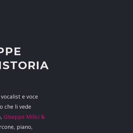
PPE
HISTORIA
, vocalist e voce
o che li vede
o,
Giseppe Milici &
rcone, piano
,