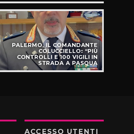
PALERMO, IL COMANDANTE
C
COLUCCIELLO: “PIÙ
SUL
CONTROLLI E 100 VIGILI IN
STRADA A PASQUA
ACCESSO UTENTI