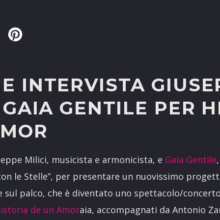
Twitter
Pinterest
E INTERVISTA GIUSE
E GAIA GENTILE PER 
AMOR
seppe Milici, musicista e armonicista, e
Gaia Gentile
 con le Stelle”, per presentare un nuovissimo progett
e sul palco, che è diventato uno spettacolo/concert
Historia de un Amor
aia, accompagnati da Antonio Za