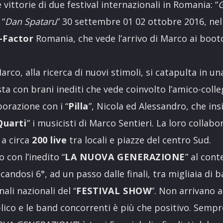
vittorie di due festival internazionali in Romania: “
G
 “
Dan Spataru
” 30 settembre 01 02 ottobre 2016, ne
-Factor
Romania, che vede l’arrivo di Marco ai bootc
rco, alla ricerca di nuovi stimoli, si catapulta in u
ta con brani inediti che vede coinvolto l’amico-colle
orazione con i “
Pilla
”, Nicola ed Alessandro, che in
Quarti
” i musicisti di Marco Sentieri. La loro collabo
 a circa
200 live
tra locali e piazze del centro Sud.
 con l’inedito “
LA NUOVA GENERAZIONE
” al cont
ficandosi 6°, ad un passo dalle finali, tra migliaia di 
ali nazionali del “
FESTIVAL SHOW
”. Non arrivano al
blico e le band concorrenti è più che positivo. Sempre