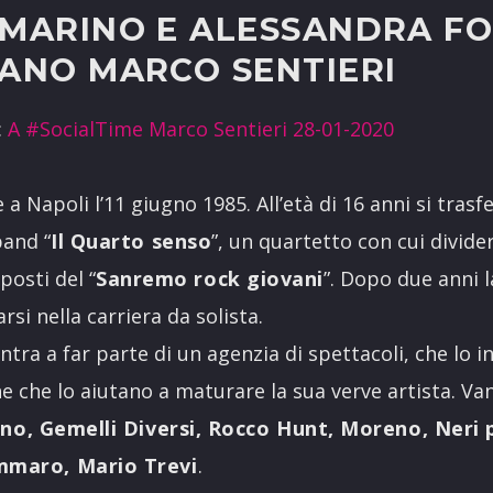
 MARINO E ALESSANDRA FO
TANO MARCO SENTIERI
:
A #SocialTime Marco Sentieri 28-01-2020
 a Napoli l’11 giugno 1985. All’età di 16 anni si tras
band “
Il Quarto senso
”, un quartetto con cui divide
 posti del “
Sanremo rock giovani
”. Dopo due anni l
si nella carriera da solista.
tra a far parte di un agenzia di spettacoli, che lo in
he che lo aiutano a maturare la sua verve artista. Va
no, Gemelli Diversi, Rocco Hunt, Moreno, Neri 
mmaro, Mario Trevi
.