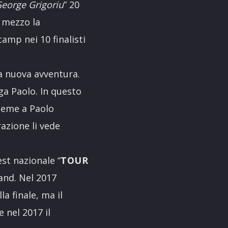
eorge Grigoriu
” 20
l mezzo la
amp nei 10 finalisti
na nuova avventura.
ga Paolo. In questo
sieme a Paolo
razione li vede
est nazionale “
TOUR
band. Nel 2017
la finale, ma il
 nel 2017 il