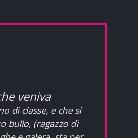
 che veniva
 di classe, e che si
uo bullo, (ragazzo di
ghe e galera, sta per