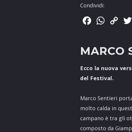
Condividi:
Facebook
WhatsApp
Copy
Link
MARCO S
Ecco la nuova versi
del Festival.
Marco Sentieri porta
molto calda in quest
campano è tra gli ott
composto da Giampie