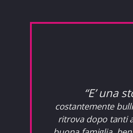
“
E’ una st
costantemente bulli
ritrova dopo tanti a
buona famiglia, bene