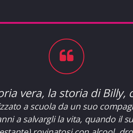
oria vera, la storia di Billy,
zzato a scuola da un suo compagno
nni a salvargli la vita, quando il s
stante) rovinatosi con alcool, dro