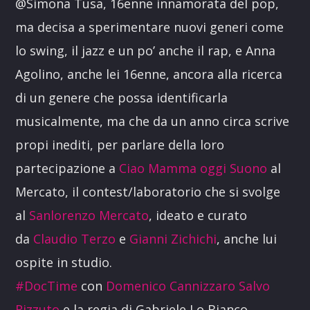
@Simona Tusa, 16enne innamorata del pop,
ma decisa a sperimentare nuovi generi come
lo swing, il jazz e un po’ anche il rap, e Anna
Agolino, anche lei 16enne, ancora alla ricerca
di un genere che possa identificarla
musicalmente, ma che da un anno circa scrive
propi inediti, per parlare della loro
partecipazione a
Ciao Mamma oggi Suono
al
Mercato, il contest/laboratorio che si svolge
al
Sanlorenzo Mercato
, ideato e curato
da
Claudio Terzo
e
Gianni Zichichi
, anche lui
ospite in studio.
#
DocTime
con
Domenico Cannizzaro
Salvo
Rizzuto
e la regia di Gabriele Lo Bianco