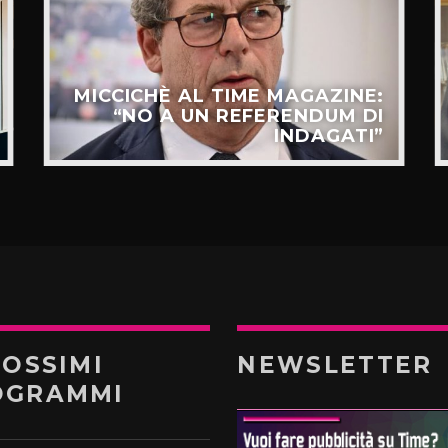
MICCICHÈ AL TIME MAGAZINE:
“NO A UN REFERENDUM DI
INDAGATI”
ROSSIMI
NEWSLETTER
OGRAMMI