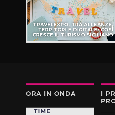
ULLO
TRAVELEXPO, TRA ALLEANZE,
ER IL
TERRITORI E DIGITALE: COSÌ
TURO”
CRESCE IL TURISMO SICILIANO
ORA IN ONDA
I P
PR
TIME