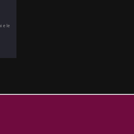
i e le