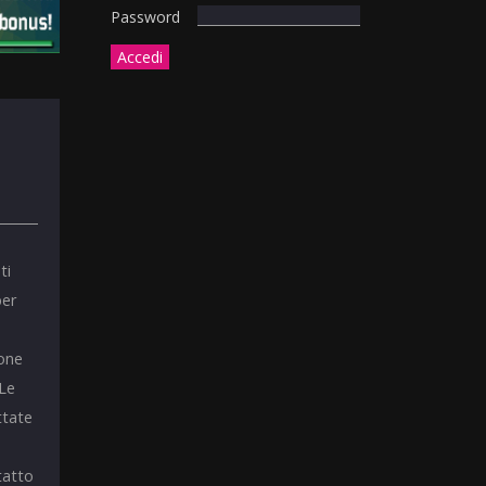
Password
ti
per
ione
 Le
ttate
tatto