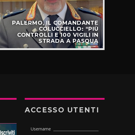
PALERMO, IL COMANDANTE
C
COLUCCIELLO: “PIÙ
SUL
CONTROLLI E 100 VIGILI IN
STRADA A PASQUA
ACCESSO UTENTI
Username