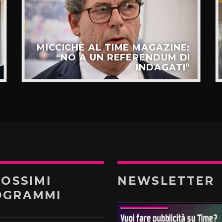
MICCICHÈ AL TIME MAGAZINE:
“NO A UN REFERENDUM DI
INDAGATI”
ROSSIMI
NEWSLETTER
OGRAMMI