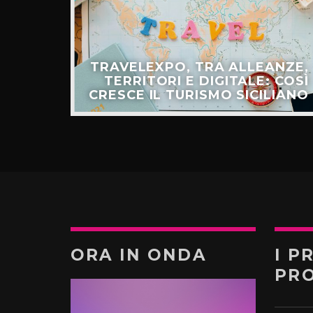
ULLO
TRAVELEXPO, TRA ALLEANZE,
ER IL
TERRITORI E DIGITALE: COSÌ
TURO”
CRESCE IL TURISMO SICILIANO
ORA IN ONDA
I P
PR