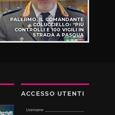
PALERMO, IL COMANDANTE
C
COLUCCIELLO: “PIÙ
SUL
CONTROLLI E 100 VIGILI IN
STRADA A PASQUA
ACCESSO UTENTI
Username