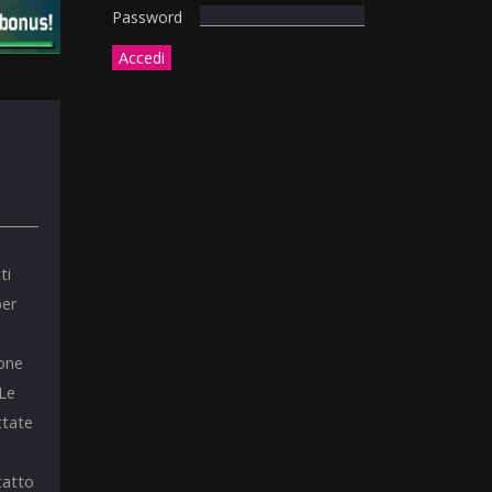
Password
ti
per
ione
 Le
ttate
tatto