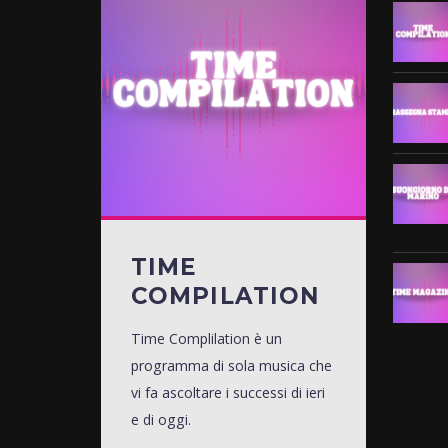
TIME
COMPILATION
Time Complilation è un
programma di sola musica che
vi fa ascoltare i successi di ieri
e di oggi.