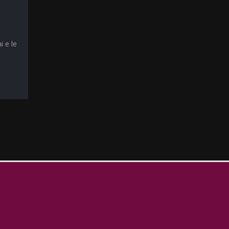
i e le