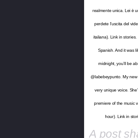
realmente unica. Lei è 
perdete l’uscita del vid
italiana). Link in stori
Spanish. And it was li
midnight, you’ll be ab
@labebeypunto. My new si
very unique voice. She’
premiere of the music vi
hour). Link in sto
A post s