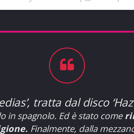
ias’, tratta dal disco ‘Hazt
lo in spagnolo. Ed è stato come
r
igione.
Finalmente, dalla mezzano