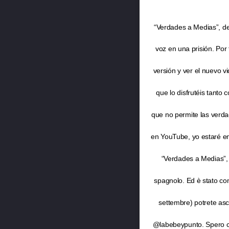
“Verdades a Medias”, del
voz en una prisión. Po
versión y ver el nuevo 
que lo disfrutéis tanto
que no permite las verdad
en YouTube, yo estaré en
“Verdades a Medias”, tr
spagnolo. Ed è stato co
settembre) potrete asc
@labebeypunto. Spero ch