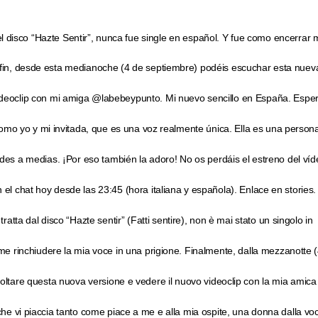
 disco “Hazte Sentir”, nunca fue single en español. Y fue como encerrar 
r fin, desde esta medianoche (4 de septiembre) podéis escuchar esta nuev
videoclip con mi amiga @labebeypunto. Mi nuevo sencillo en España. Espe
 como yo y mi invitada, que es una voz realmente única. Ella es una person
es a medias. ¡Por eso también la adoro! No os perdáis el estreno del ví
 el chat hoy desde las 23:45 (hora italiana y española). Enlace en stories.
atta dal disco “Hazte sentir” (Fatti sentire), non è mai stato un singolo in
me rinchiudere la mia voce in una prigione. Finalmente, dalla mezzanotte 
oltare questa nuova versione e vedere il nuovo videoclip con la mia amica
e vi piaccia tanto come piace a me e alla mia ospite, una donna dalla vo