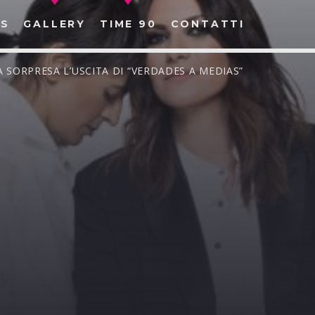
S
GALLERY
TIME 90
CONTATTI
A SORPRESA L’USCITA DI “VERDADES A MEDIAS”
CERCA NEL SITO WEB: