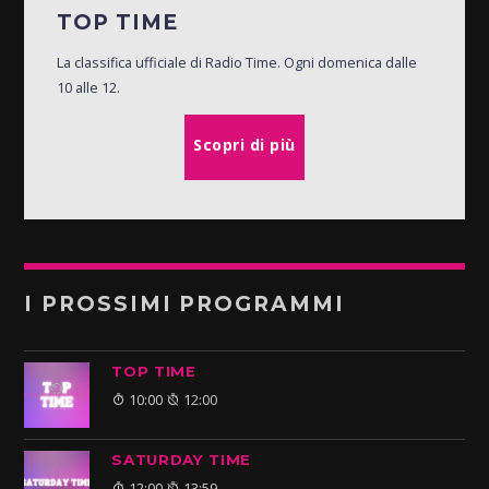
TOP TIME
La classifica ufficiale di Radio Time. Ogni domenica dalle
10 alle 12.
Scopri di più
I PROSSIMI PROGRAMMI
TOP TIME
10:00
12:00
SATURDAY TIME
12:00
13:59