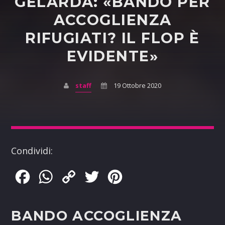
GELARDA: «BANDO PER
ACCOGLIENZA
RIFUGIATI? IL FLOP È
EVIDENTE»
staff
19 Ottobre 2020
Condividi:
Facebook
WhatsApp
Copy
Twitter
Pinterest
Link
BANDO ACCOGLIENZA