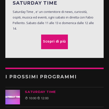
SATURDAY TIME
Saturday Time , e' un contenitore di news, curiosità,
ospiti, musica ed eventi, ogni sabato in diretta con Fabio
Pellerito. Sabato dalle 11 alle 13 e domenica dalle 12 alle
14.
Scopri di più
I PROSSIMI PROGRAMMI
SATURDAY TIME
10:00
12:00