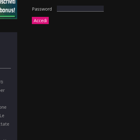
Password
ti
per
ione
 Le
ttate