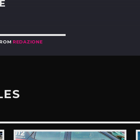
E
FROM
REDAZIONE
LES