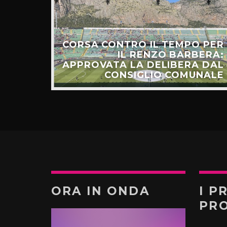
CORSA CONTRO IL TEMPO PER
HIAMO
IL RENZO BARBERA:
O LA
APPROVATA LA DELIBERA DAL
UNTI”
CONSIGLIO COMUNALE
ORA IN ONDA
I P
PR