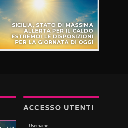
SICILIA, STATO DI MASSIMA
ALLERTA PER IL CALDO
ESTREMO: LE DISPOSIZIONI
PER LA GIORNATA DI OGGI
ACCESSO UTENTI
Username