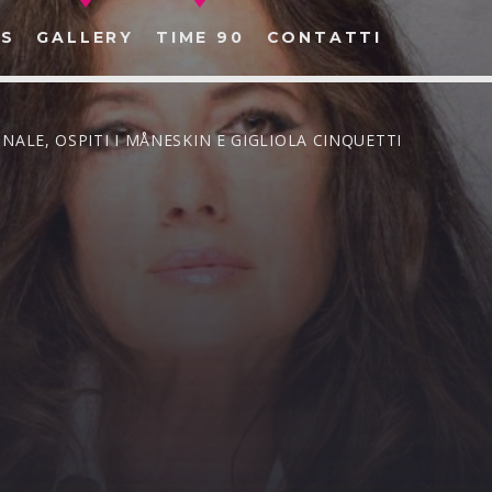
S
GALLERY
TIME 90
CONTATTI
INALE, OSPITI I MÅNESKIN E GIGLIOLA CINQUETTI
CERCA NEL SITO WEB: