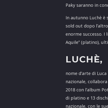
Paky saranno in conce
In autunno Luchè è 
sold out dopo l’altr
enorme successo. I l
Aquile” (platino), u
LUCHÈ,
nome d’arte di Luca 
nazionale, collabora
2018 con l’album Pot
di platino e 13 disch
nazionale, con le su