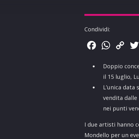
Condividi:
Facebook
WhatsApp
Copy
Link
Doppio conce
il 15 luglio,
L’unica data 
vendita dalle
nei punti vend
I due artisti hanno 
Mondello per un even