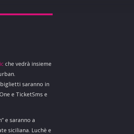
ic
che vedrà insieme
 urban.
biglietti saranno in
etOne e TicketSms e
n” e saranno a
te siciliana. Luchè e