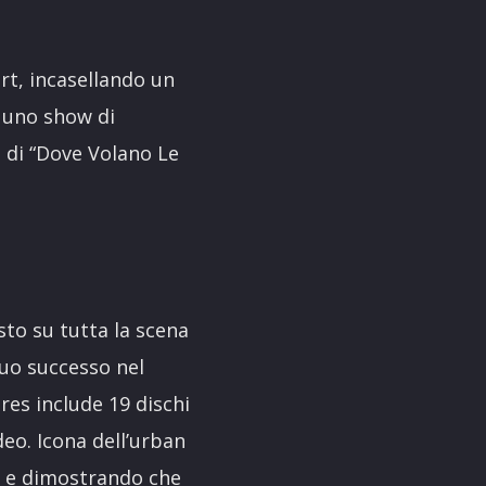
rt, incasellando un
n uno show di
i di “Dove Volano Le
.
sto su tutta la scena
suo successo nel
res include 19 dischi
deo. Icona dell’urban
do e dimostrando che