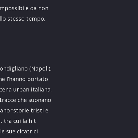
a impossibile da non
allo stesso tempo,
ondigliano (Napoli),
 che l’hanno portato
scena urban italiana.
e tracce che suonano
no “storie tristi e
 tra cui la hit
le sue cicatrici