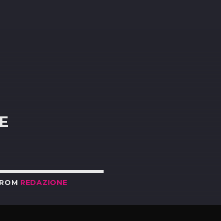
R
E
FROM
REDAZIONE