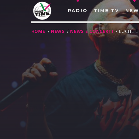
RADIO
TIME TV
NEW
HOME
/
NEWS
/
NEWS E CONCERTI
/ LUCHÈ E
O