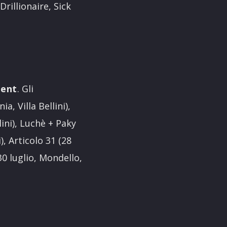
illionaire, Sick
ment
. Gli
a, Villa Bellini),
lini), Luchè + Paky
i), Articolo 31 (28
(30 luglio, Mondello,