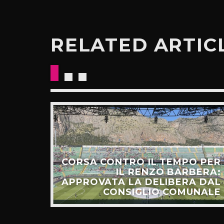
RELATED ARTIC
CORSA CONTRO IL TEMPO PER
HIAMO
IL RENZO BARBERA:
O LA
APPROVATA LA DELIBERA DAL
UNTI”
CONSIGLIO COMUNALE