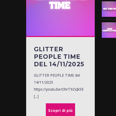
GLITTER
PEOPLE TIME
DEL 14/11/2025​
GLITTER PEOPLE TIME del
14/11/2025​ ​
https://youtu.be/OhrT9ZxJk5E​
[...]
Scopri di più