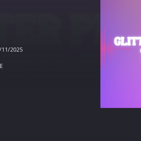
terest
11/2025​
E​