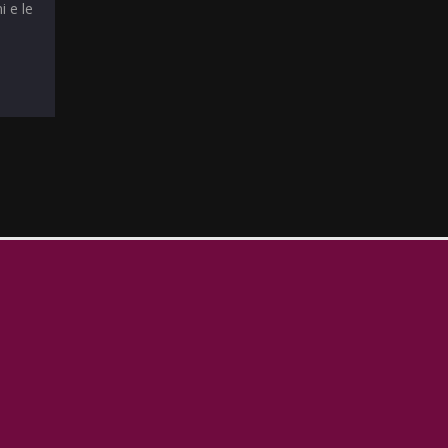
i e le
T