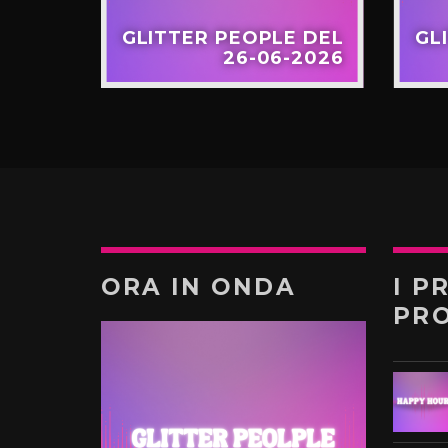
EOPLE
GLITTER PEOPLE DEL
GL
/2026
26-06-2026
ORA IN ONDA
I P
PR