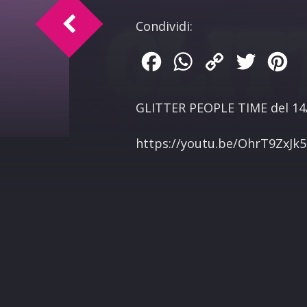
GLITTER PEOPLE TIME del 21/11/2025
Condividi:
Facebook
WhatsApp
Copy
Twitter
Pin
Link
GLITTER PEOPLE TIME del 14/
​https://youtu.be/OhrT9ZxJk5