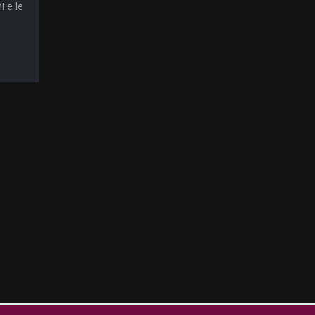
i e le