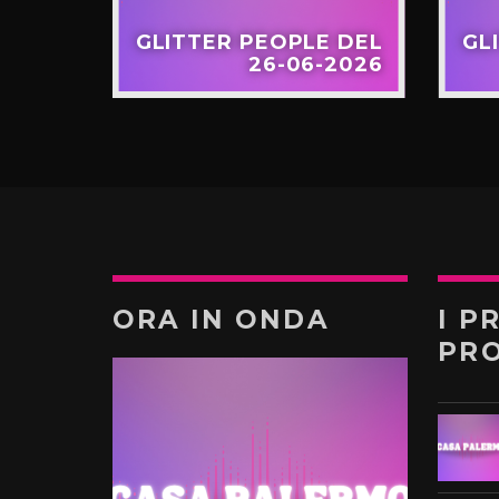
EOPLE
GLITTER PEOPLE DEL
GL
/2026
26-06-2026
ORA IN ONDA
I P
PR