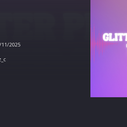
terest
/11/2025
z_c