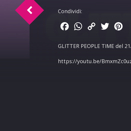
GLITTER PEOPLE TIME del 28/11/2025​
Condividi:
Facebook
WhatsApp
Copy
Twitter
Pin
Link
GLITTER PEOPLE TIME del 21
​https://youtu.be/BmxmZc0u