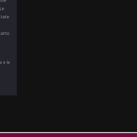
ione
 Le
ttate
tatto
i e le