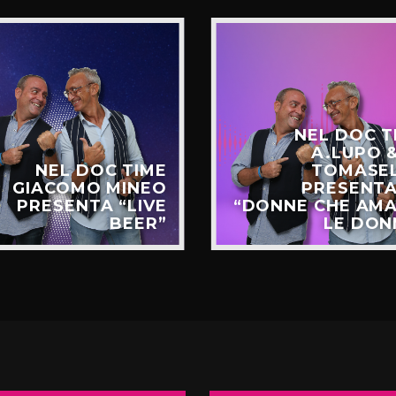
NEL DOC T
A.LUPO &
NEL DOC TIME
TOMASE
GIACOMO MINEO
PRESENT
PRESENTA “LIVE
“DONNE CHE AM
BEER”
LE DON