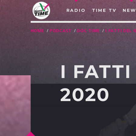
RADIO
TIME TV
NEW
HOME
/
PODCAST
/
DOC TIME
/
I FATTI DEL
I FATTI
2020
O