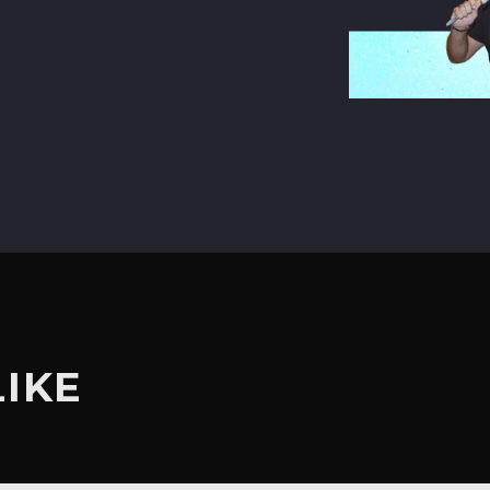
terest
LIKE