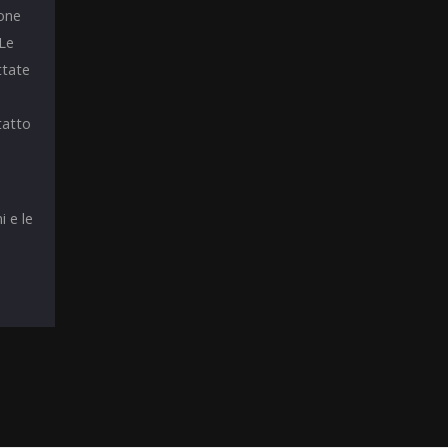
ione
 Le
ttate
tatto
i e le