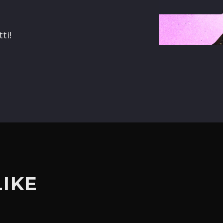
terest
ti!
LIKE