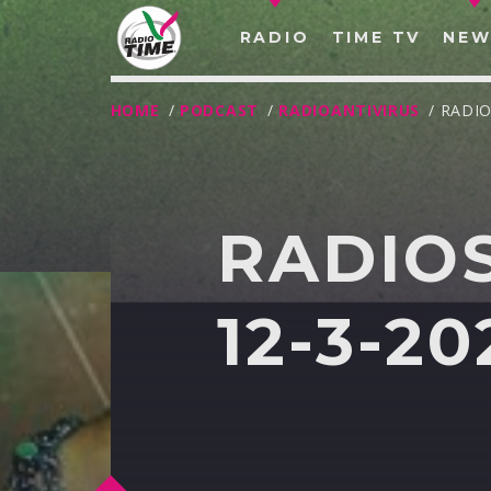
RADIO
TIME TV
NEW
HOME
/
PODCAST
/
RADIOANTIVIRUS
/ RADI
RADIOS
12-3-20
O