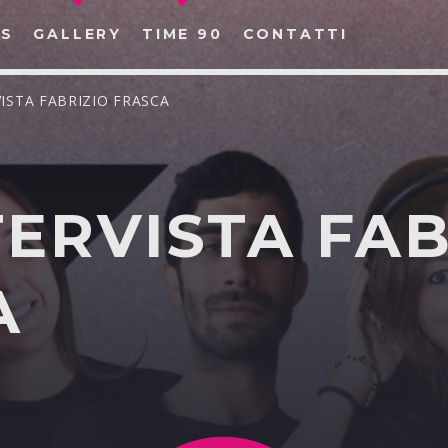
S
GALLERY
TIME 90
CONTATTI
RVISTA FABRIZIO FRASCA
NTERVISTA FA
CERCA NEL SITO WEB:
A