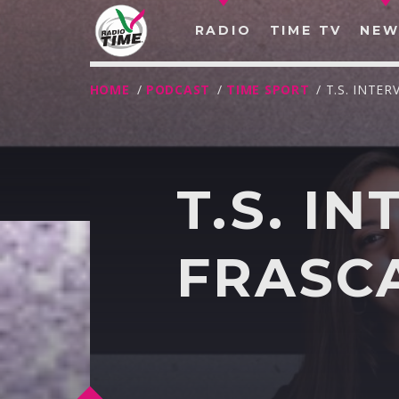
RADIO
TIME TV
NEW
HOME
/
PODCAST
/
TIME SPORT
/ T.S. INTE
T.S. I
FRASC
O