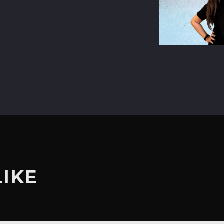
terest
LIKE