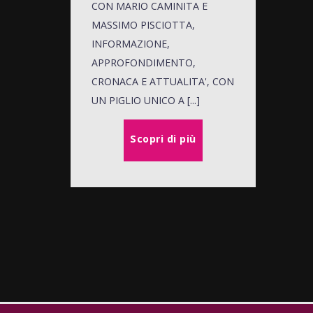
CON MARIO CAMINITA E
MASSIMO PISCIOTTA,
INFORMAZIONE,
APPROFONDIMENTO,
CRONACA E ATTUALITA', CON
UN PIGLIO UNICO A [...]
Scopri di più