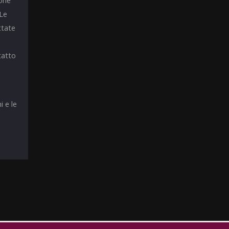
ione
 Le
ttate
tatto
i e le