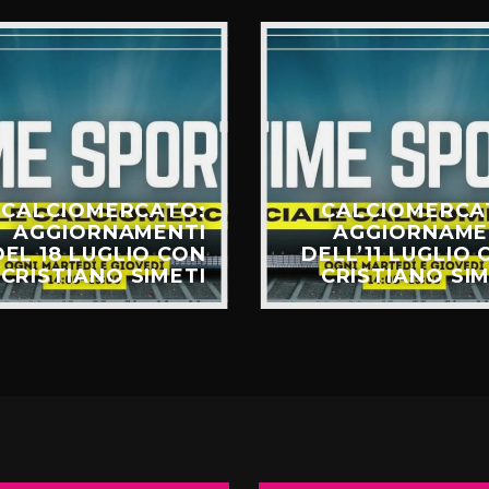
CALCIOMERCATO:
CALCIOMERCA
AGGIORNAMENTI
AGGIORNAME
DEL 18 LUGLIO CON
DELL’11 LUGLIO 
CRISTIANO SIMETI
CRISTIANO SIM