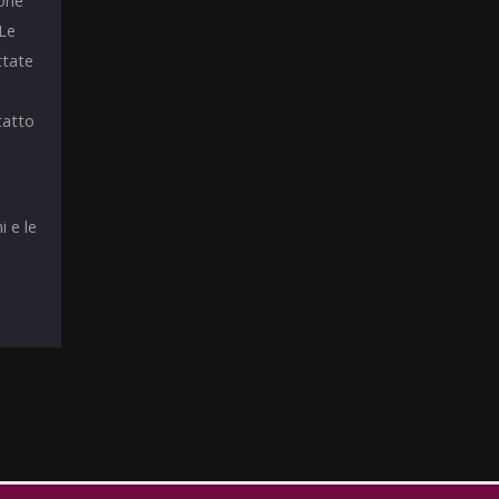
ione
 Le
ttate
tatto
i e le