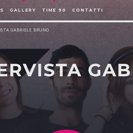
S
GALLERY
TIME 90
CONTATTI
VISTA GABRIELE BRUNO
TERVISTA GAB
CERCA NEL SITO WEB:
O