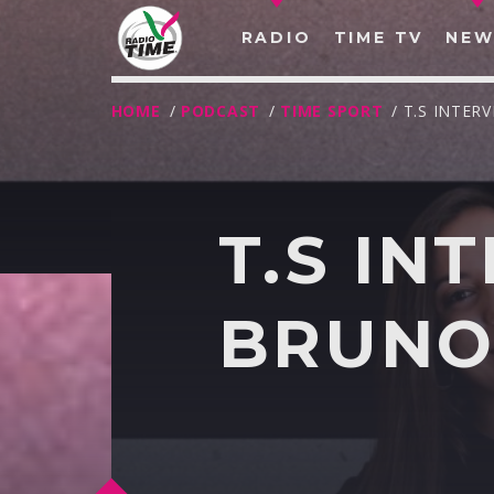
RADIO
TIME TV
NEW
HOME
/
PODCAST
/
TIME SPORT
/ T.S INTER
T.S IN
BRUN
O