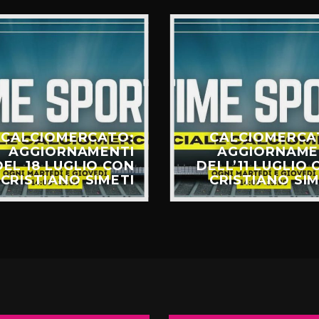
CALCIOMERCATO:
CALCIOMERCA
AGGIORNAMENTI
AGGIORNAME
DEL 18 LUGLIO CON
DELL’11 LUGLIO 
CRISTIANO SIMETI
CRISTIANO SIM