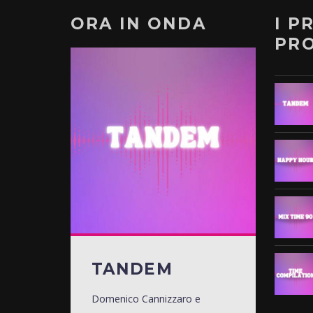
ORA IN ONDA
I P
PR
TANDEM
Domenico Cannizzaro e