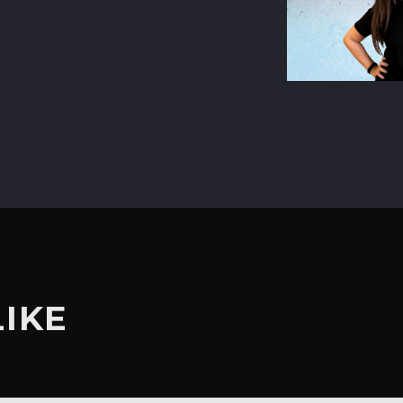
terest
LIKE