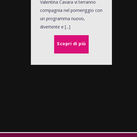
Valentina Cavara vi terranno
compagnia nel pomeriggio con
un programma nuovo,
divertente e [...]
Scopri di più