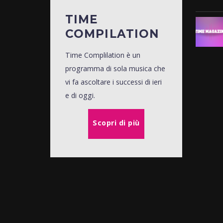
TIME
COMPILATION
Time Complilation è un
programma di sola musica che
vi fa ascoltare i successi di ieri
e di oggi.
Scopri di più