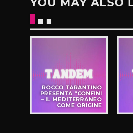
YOU MAY ALSO 
CKETS
ROCCO TARANTINO
NO IL
PRESENTA “CONFINI
UOVO
– IL MEDITERRANEO
GIRO”
COME ORIGINE