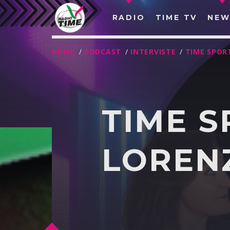
RADIO
TIME TV
NEW
HOME
/
PODCAST
/
INTERVISTE
/
TIME SPOR
TIME S
LOREN
O