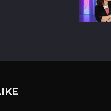
terest
LIKE