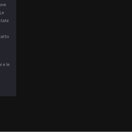
ione
 Le
ttate
tatto
i e le