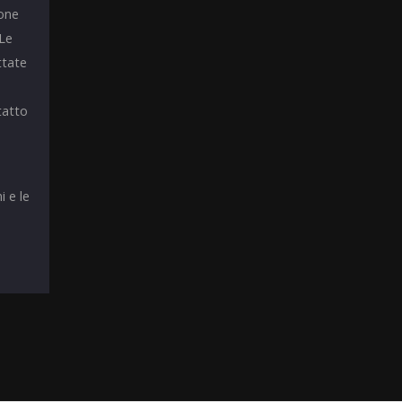
ione
 Le
ttate
tatto
i e le