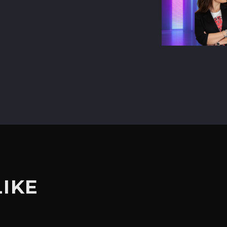
terest
LIKE