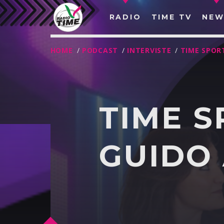
RADIO
TIME TV
NEW
HOME
/
PODCAST
/
INTERVISTE
/
TIME SPOR
TIME S
GUIDO
O