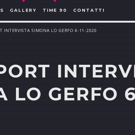
S
GALLERY
TIME 90
CONTATTI
RT INTERVISTA SIMONA LO GERFO 6-11-2020
PORT INTERV
CERCA NEL SITO WEB:
 LO GERFO 6-