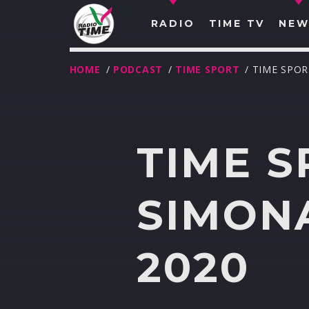
RADIO
TIME TV
NEW
HOME
/
PODCAST
/
TIME SPORT
/ TIME SPO
TIME S
SIMONA
2020
O