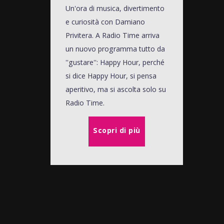
Un'ora di musica, divertimento
e curiosità con Damiano
Privitera. A Radio Time arriva
un nuovo programma tutto da
''gustare'': Happy Hour, perché
si dice Happy Hour, si pensa
aperitivo, ma si ascolta solo su
Radio Time.
Scopri di più