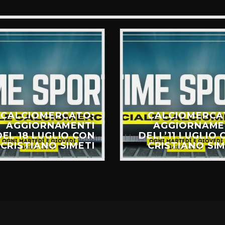
CALCIOMERCATO:
CALCIOMERCA
AGGIORNAMENTI
AGGIORNAME
DEL 18 LUGLIO CON
DELL’11 LUGLIO 
CRISTIANO SIMETI
CRISTIANO SIM