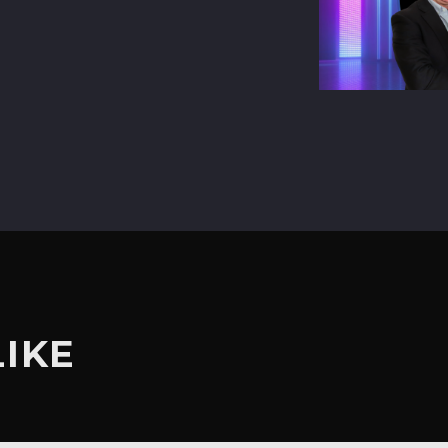
terest
LIKE