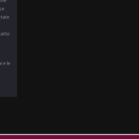
ione
 Le
ttate
tatto
i e le