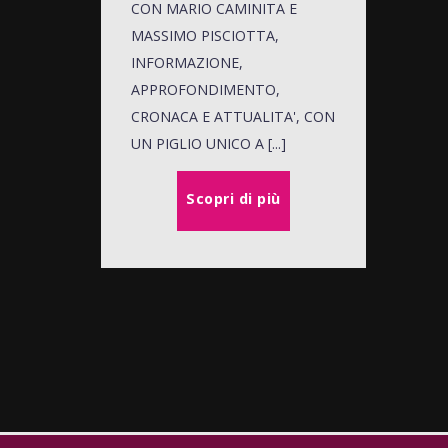
CON MARIO CAMINITA E
MASSIMO PISCIOTTA,
INFORMAZIONE,
APPROFONDIMENTO,
CRONACA E ATTUALITA', CON
UN PIGLIO UNICO A [...]
Scopri di più