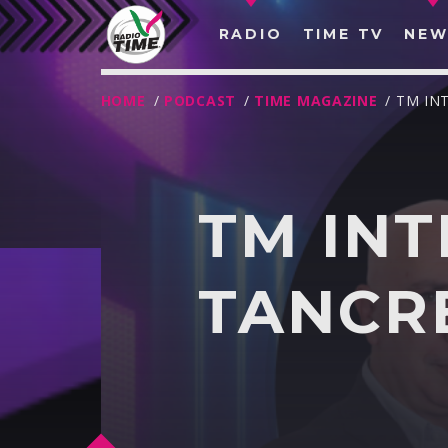
RADIO
TIME TV
NEW
HOME
/
PODCAST
/
TIME MAGAZINE
/ TM IN
TM INT
TANCR
O