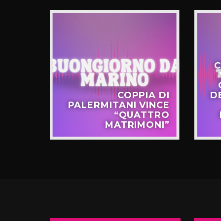
C
STERO
COPPIA DI
D
APPO
PALERMITANI VINCE
N VIA
“QUATTRO
TERNÒ
MATRIMONI”