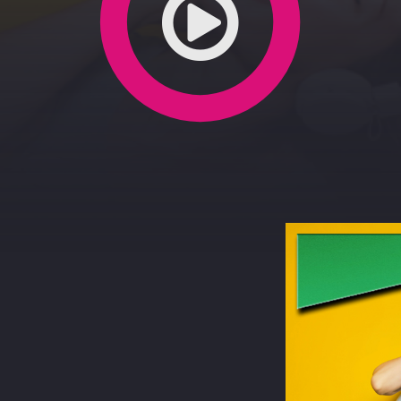
0
terest