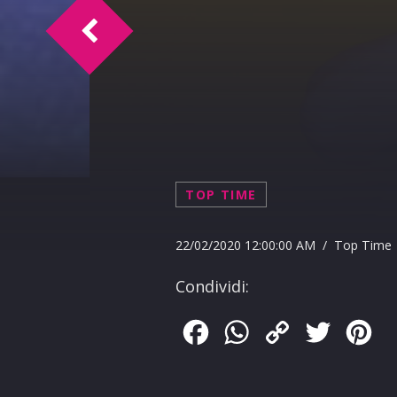
A SocialTime Chiara Noschese 28-01-202
TOP TIME
22/02/2020 12:00:00 AM / Top Time
Condividi:
Facebook
WhatsApp
Copy
Twitter
Pin
Link