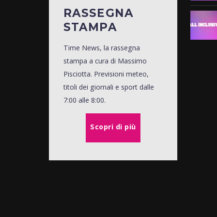
RASSEGNA
STAMPA
Time News, la rassegna
stampa a cura di Massimo
Pisciotta. Previsioni meteo,
titoli dei giornali e sport dalle
7:00 alle 8:00.
Scopri di più