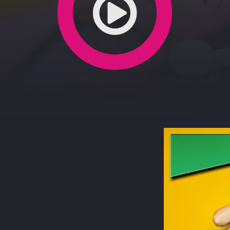
0
terest