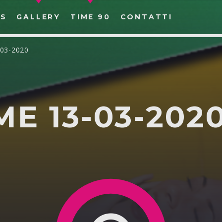
S
GALLERY
TIME 90
CONTATTI
-03-2020
ME 13-03-202
CERCA NEL SITO WEB: