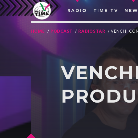
RADIO
TIME TV
NEW
HOME
/
PODCAST
/
RADIOSTAR
/ VENCHI CO
VENCH
PRODUC
O