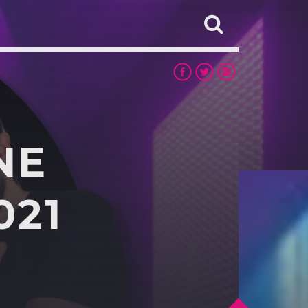
NE
021