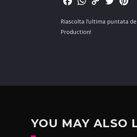
Facebook
WhatsApp
Copy
Twitter
Pin
Link
Riascolta l’ultima puntata d
Production!
YOU MAY ALSO 