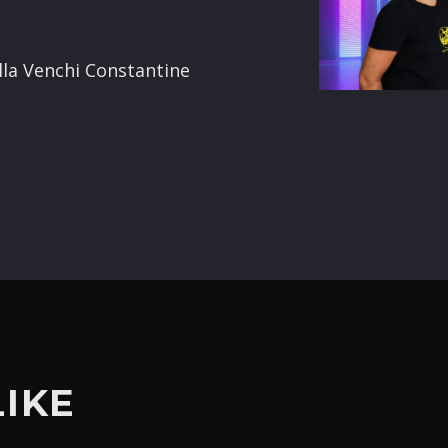
terest
ella Venchi Constantine
LIKE