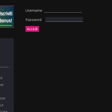
Username
Password
ti
per
ione
 Le
ttate