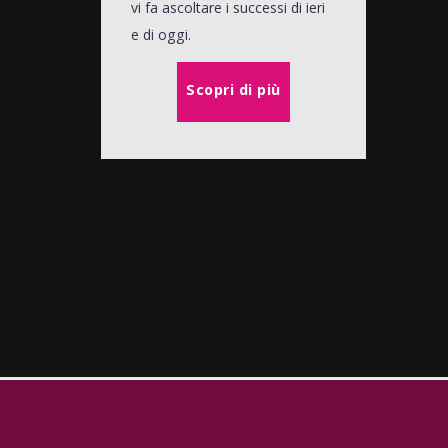
vi fa ascoltare i successi di ieri
e di oggi.
Scopri di più