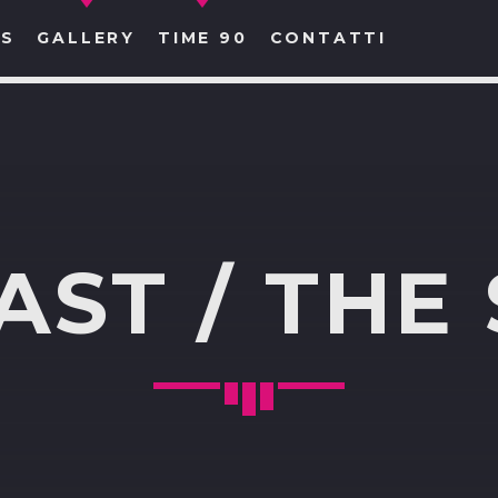
S
GALLERY
TIME 90
CONTATTI
CERCA NEL SITO WEB:
AST / THE