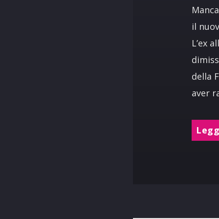
Mancav
il nuo
L’ex a
dimiss
della 
aver r
Leggi