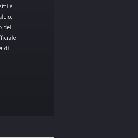
etti è
lcio.
o del
ficiale
a di