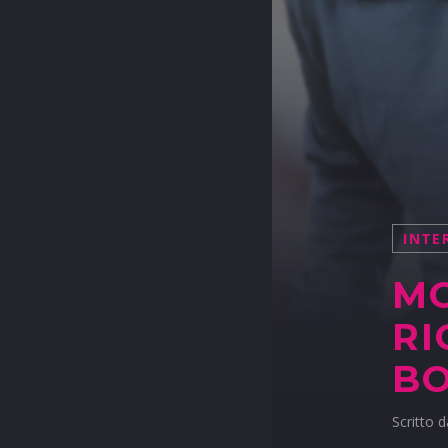
INTE
MO
RI
B
Scritto 