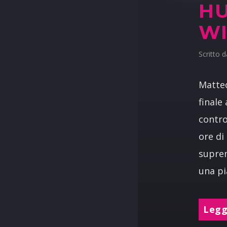
HU
W
Scritto 
Matteo
finale
contro
ore di
suprem
una pi
Leggi