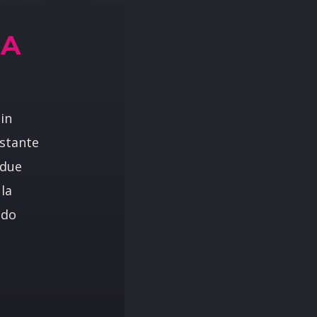
TA
 in
istante
 due
 la
ndo