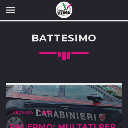
BATTESIMO
CERCA NEL SITO WEB:
CRONACA
NEWS
PALERMO: MULTATI PER