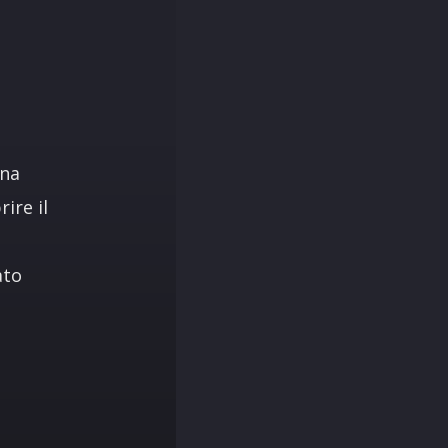
una
ire il
ato