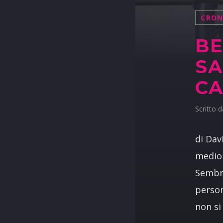
CRO
BE
SA
CA
Scritto 
di Dav
medio 
Sembra
person
non si