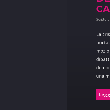
CA
Scritto 
La cri
portat
mozion
dibatt
democr
una mo
Leggi