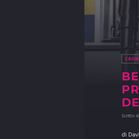
CRO
BE
PR
DE
Scritto 
di Dav