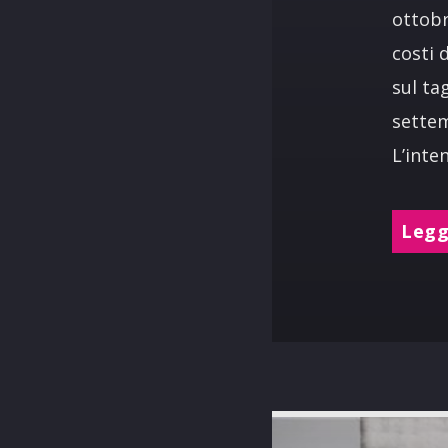
ottobr
costi 
sul ta
settem
L’inte
Leggi