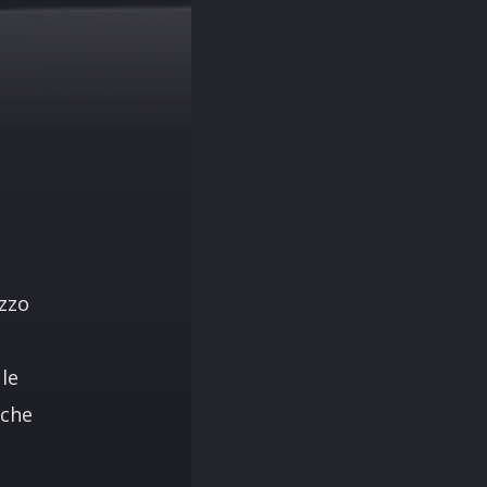
ezzo
le
 che