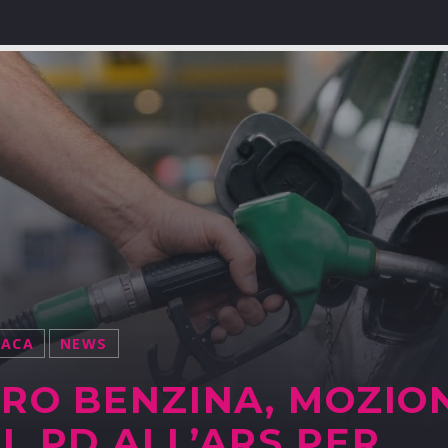
NACA
NEWS
RO BENZINA, MOZIO
L PD ALL’ARS PER