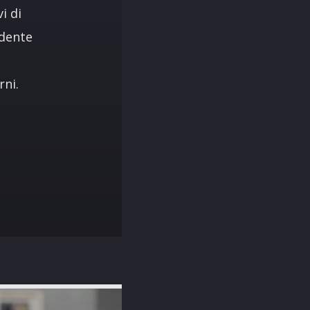
i di
edente
rni.