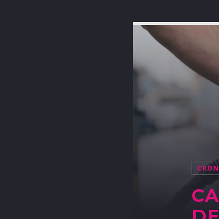
CRO
CA
DE