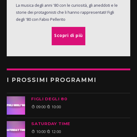
La musica degli anni '80 con le curiosità, gli aneddoti e le
storie dei protagonisti che li hanno rappresentati! Figli
degli '80 con Fabio Pellerito
Scopri di più
I PROSSIMI PROGRAMMI
FIGLI DEGLI 80
09:00
10:00
SATURDAY TIME
10:00
12:00