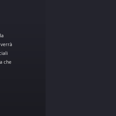
la
 verrà
iali
za che