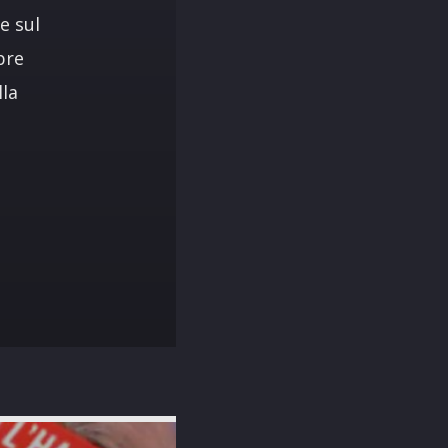
e sul
bre
lla