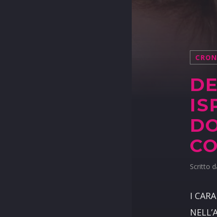
CRO
DE
IS
DO
C
Scritto 
I CAR
NELL’A