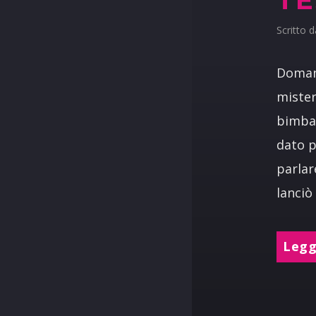
Scritto 
Domani
mister
bimba 
dato p
parlar
lanciò
Leggi