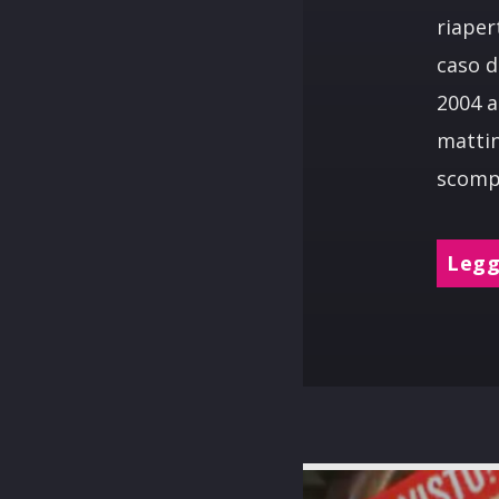
riaper
caso d
2004 a
mattin
scomp
Leggi