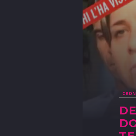
CRO
DE
DO
TE