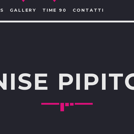
S
GALLERY
TIME 90
CONTATTI
CERCA NEL SITO WEB:
ISE PIPI