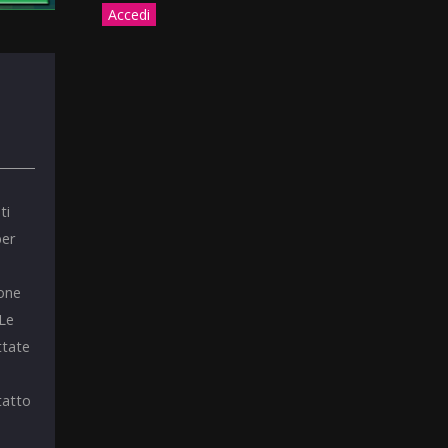
ti
per
ione
 Le
ttate
tatto