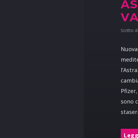
AS
VA
Scritto 
Nuova 
medite
l’Astr
cambia
Pfizer
sono c
staser
Leggi