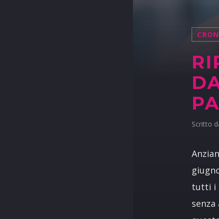
CRO
RI
DA
P
Scritto 
Anzian
giugno
tutti 
senza 