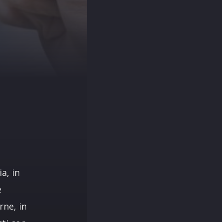
2
ia, in
e
rne, in