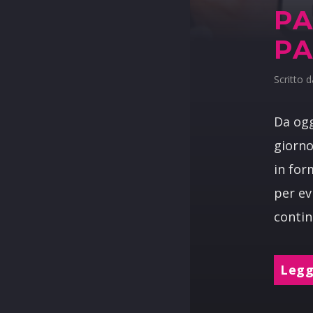
PA
PA
Scritto 
Da ogg
giorno
in for
per ev
contin
Leggi