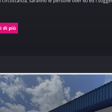
 circostanza, saranno le persone over 60 ed i sogge
 di più