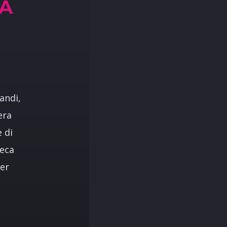
TA
andi,
era
 di
neca
per