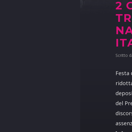
2 
TR
NA
IT
Scritto 
Festa 
ridott
deposi
del Pr
discor
assenz