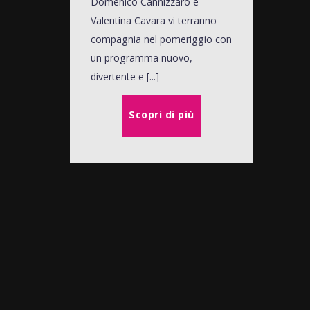
Domenico Cannizzaro e
Valentina Cavara vi terranno
compagnia nel pomeriggio con
un programma nuovo,
divertente e [...]
Scopri di più