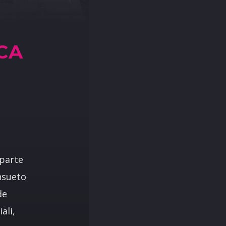
CA
 parte
onsueto
de
ali,