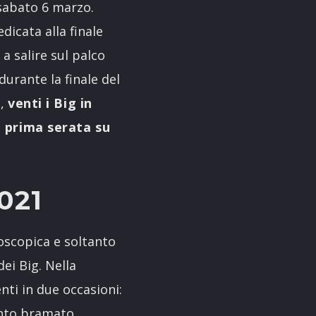
 sabato 6 marzo.
edicata alla finale
”
a salire sul palco
durante la finale del
e,
venti i Big in
n prima serata su
021
moscopica e soltanto
ei Big. Nella
ti in due occasioni:
tanto bramato