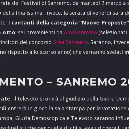
erate del Festival di Sanremo, da martedì 2 marzo a
 della finalissima, invece, la serata di venerdì sarà d
ste.
I cantanti della categoria “Nuove Proposte
 otto
: sei provenienti da
AmaSanremo
(selezionati 
incitori del concorso
Area Sanremo
. Saranno, invec
no rispetto allo scorso anno) che verranno svelati
i
e
.
MENTO – SANREMO 2
rate
, il televoto si unirà al giudizio della Giuria De
rdì
entrerà in gioco la sala stampa per la votazione d
tampa, Giuria Demoscopica e Televoto saranno influen
 tre finalisti che per quella di chi si aggiudicherà il 