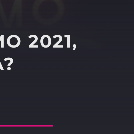
O 2021,
À?