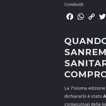
Condividi:
Facebook
WhatsApp
Copy
Link
QUANDO 
SANREM
SANITA
COMPRO
La 71esima edizione
dichiararlo è stato
consecutiva) della 