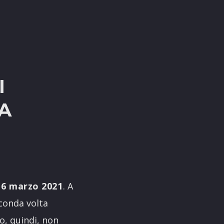
I
A
l 6 marzo 2021
. A
econda volta
o, quindi, non