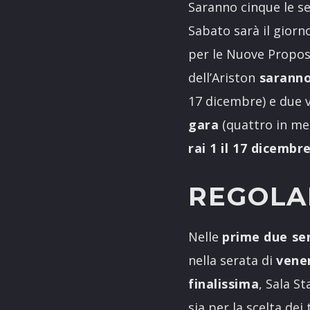
Saranno cinque le s
Sabato sarà il giorno
per le Nuove Propo
dell’Ariston
saranno
17 dicembre) e due v
gara
(quattro in me
rai 1 il 17 dicembr
REGOLA
Nelle
prime due se
nella serata di
vene
finalissima
, Sala S
sia per la scelta dei