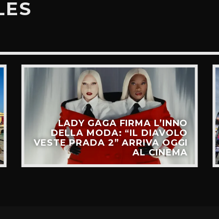
LES
LADY GAGA FIRMA L’INNO
DELLA MODA: “IL DIAVOLO
VESTE PRADA 2” ARRIVA OGGI
AL CINEMA