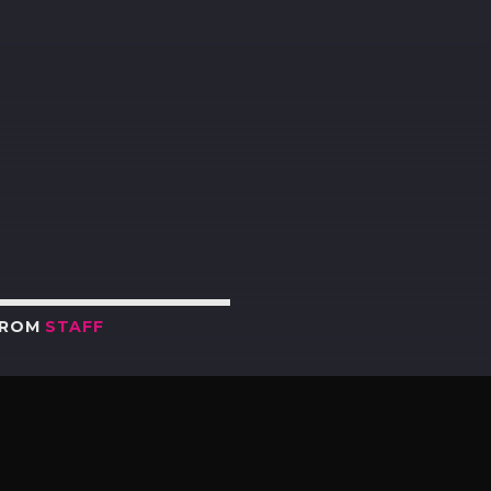
R
FROM
STAFF