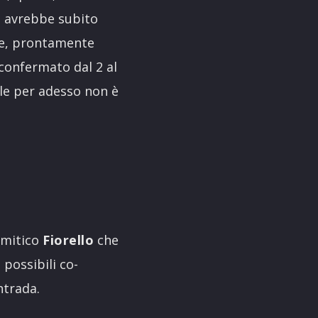
al avrebbe subito
re, prontamente
 confermato dal 2 al
ile per adesso non è
l mitico
Fiorello
che
 possibili co-
ntrada.