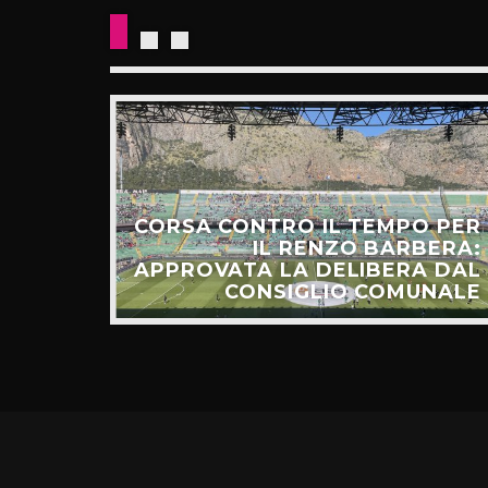
CORSA CONTRO IL TEMPO PER
HIAMO
IL RENZO BARBERA:
O LA
APPROVATA LA DELIBERA DAL
UNTI”
CONSIGLIO COMUNALE