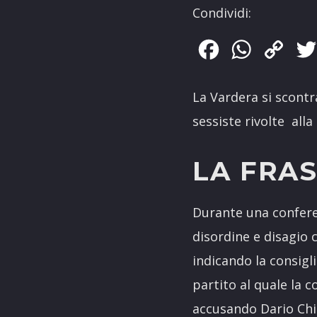
Condividi:
Facebook
WhatsApp
Copy
Link
La Vardera si scontr
sessiste rivolte alla 
LA FRAS
Durante una confere
disordine e disagio 
indicando la consigl
partito al quale la 
accusando Dario Chinn