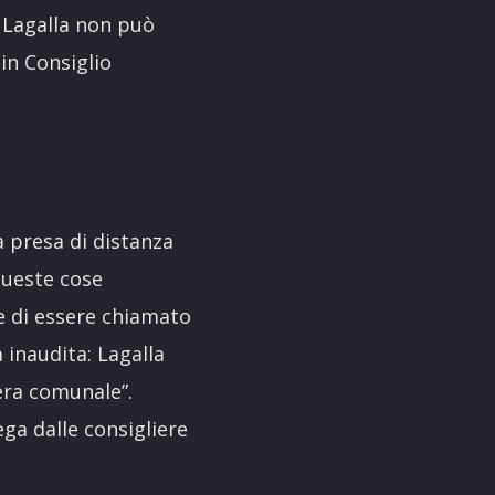
o Lagalla non può
in Consiglio
la presa di distanza
 queste cose
e di essere chiamato
inaudita: Lagalla
iera comunale”.
ega dalle consigliere