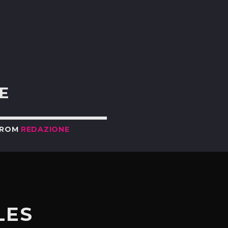
R
E
FROM
REDAZIONE
LES