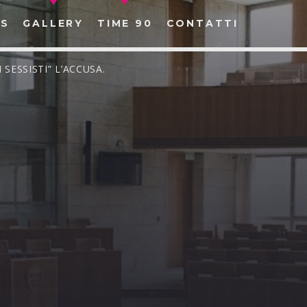
S
GALLERY
TIME 90
CONTATTI
 SESSISTI” L’ACCUSA.
CERCA NEL SITO WEB: