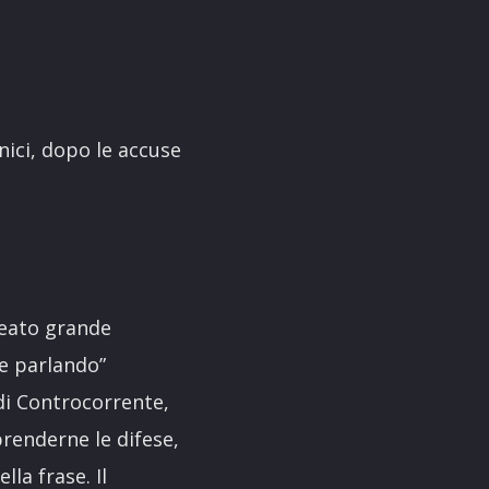
nici, dopo le accuse
reato grande
te parlando”
 di Controcorrente,
prenderne le difese,
lla frase. Il