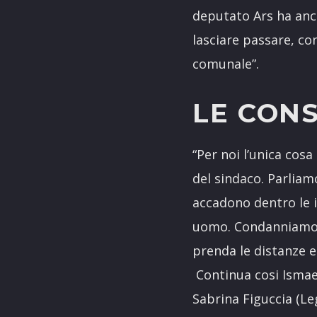
deputato Ars ha anch
lasciare passare, co
comunale”.
LE CON
“Per noi l’unica cosa
del sindaco. Parliam
accadono dentro le i
uomo. Condanniamo f
prenda le distanze e
Continua cosi Ismael
Sabrina Figuccia (Le