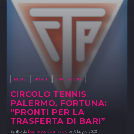
NEWS
SPORT
TIME SPORT
CIRCOLO TENNIS
PALERMO, FORTUNA:
“PRONTI PER LA
TRASFERTA DI BARI”
Scritto da
Domenico Cannizzaro
on 9 Luglio 2020