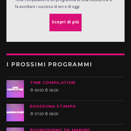
fa ascoltare i successi di ieri e di oggi.
Scopri di più
I PROSSIMI PROGRAMMI
TIME COMPILATION
00:00
06:00
RASSEGNA STAMPA
07:00
08:00
BUONGIORNO DA MARINO