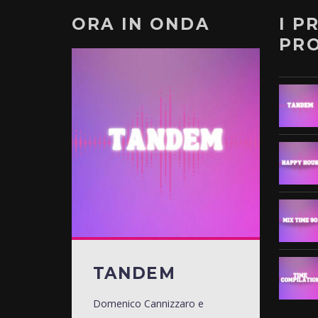
ORA IN ONDA
I P
PR
TANDEM
Domenico Cannizzaro e