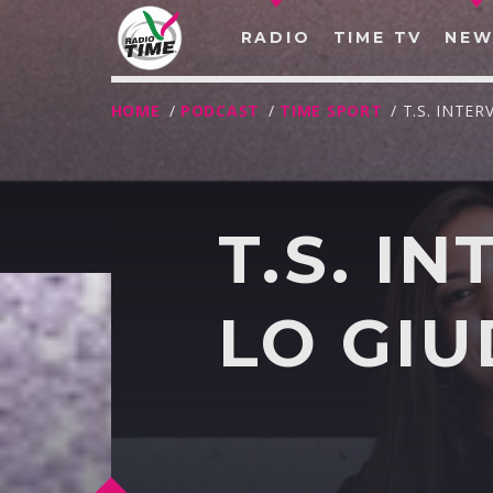
RADIO
TIME TV
NEW
HOME
/
PODCAST
/
TIME SPORT
/ T.S. INTE
T.S. I
LO GIU
O