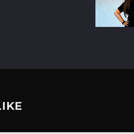
terest
LIKE