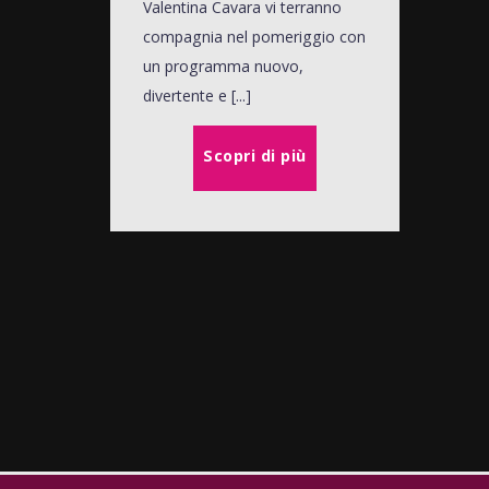
Valentina Cavara vi terranno
compagnia nel pomeriggio con
un programma nuovo,
divertente e [...]
Scopri di più