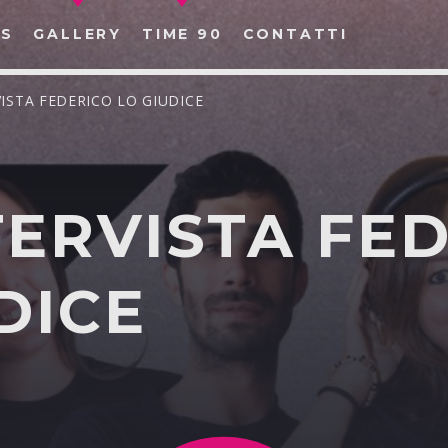
S
GALLERY
TIME 90
CONTATTI
RVISTA FEDERICO LO GIUDICE
NTERVISTA FE
CERCA NEL SITO WEB:
DICE