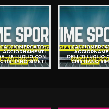
CALCIOMERCATO:
CALCIOMERCA
AGGIORNAMENTI
AGGIORNAME
DEL 18 LUGLIO CON
DELL’11 LUGLIO 
CRISTIANO SIMETI
CRISTIANO SIM