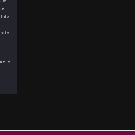
ione
 Le
ttate
tatto
i e le