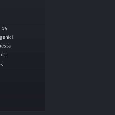
,
 da
genici
uesta
ntri
…]