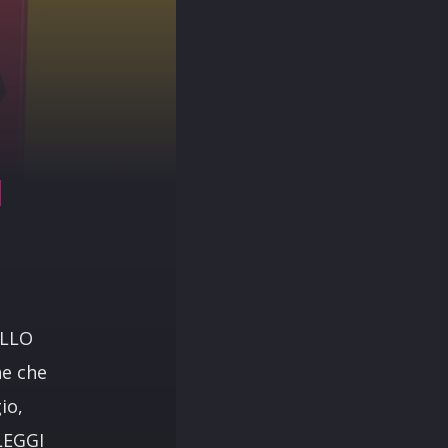
O
I
ELLO
ne che
io,
 LEGGI