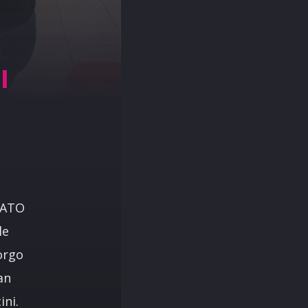
I
VATO
le
orgo
an
ini.