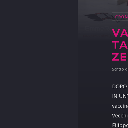
CRO
VA
TA
Z
Scritto 
DOPO 
IN UN
vaccin
Vecchi
Filipp