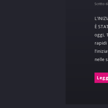
Scritto 
L’INIZ
È STA
oggi, 
rapidi
l’inizi
nelle s
Leggi