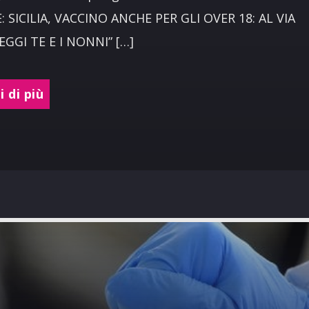
 SICILIA, VACCINO ANCHE PER GLI OVER 18: AL VIA
GGI TE E I NONNI” […]
 di più