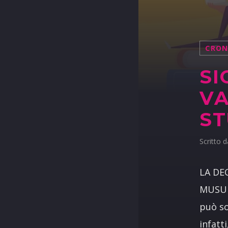
CRO
SI
VA
ST
Scritto 
LA DE
MUSUME
può so
infatt