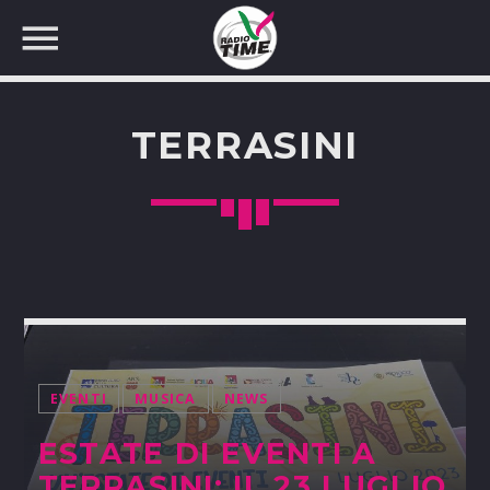
TERRASINI
CERCA NEL SITO WEB:
EVENTI
MUSICA
NEWS
ESTATE DI EVENTI A
TERRASINI: IL 23 LUGLIO