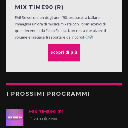
MIX TIME90 (R)
Ehi! Se sei un fan degli anni ’90, preparati a ballare!
Immagina un’ora di musica mixata con i brani iconici di
quel decennio da Fabio Flesca. Non resta che alzare il
volume e lasciarsi trasportare dai ricordi!
Scopri di più
I PROSSIMI PROGRAMMI
MIX TIME90 (R)
20:00
21:00