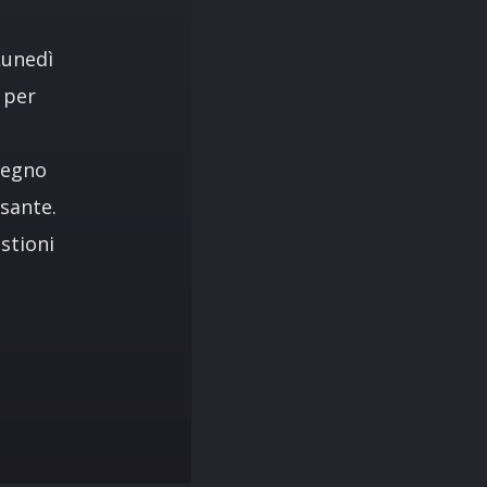
Lunedì
 per
segno
sante.
stioni