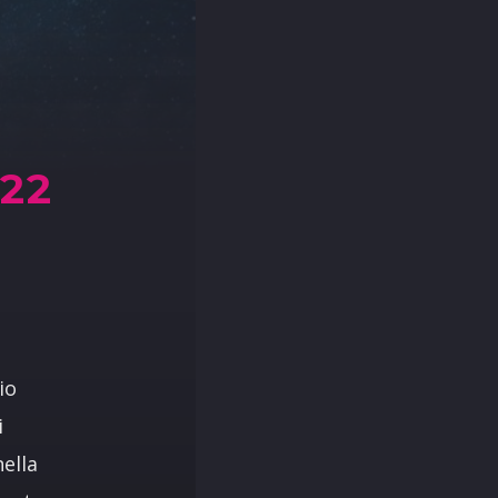
22
io
i
ella