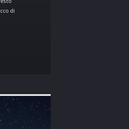
resto
cco di