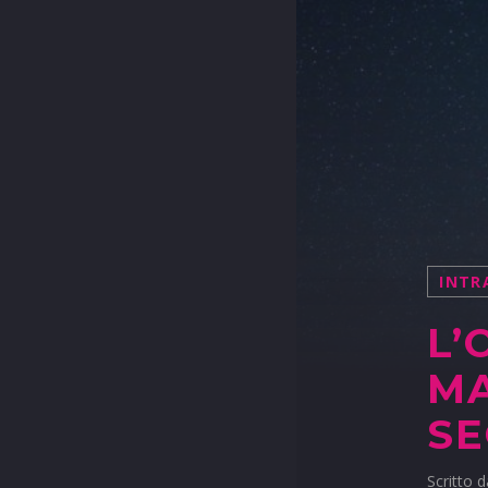
INTR
L’
MA
S
Scritto 