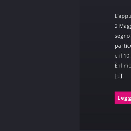
L’appu
2 Magg
segno 
partic
e il 1
È il m
[…]
Leggi