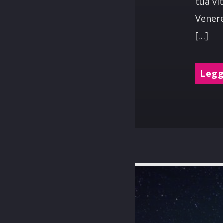
tua vi
Venere
[…]
Leggi