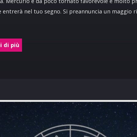
ta. Mercurio è da poco tornato favorevole e molto p
 entrerà nel tuo segno. Si preannuncia un maggio ri
 di più