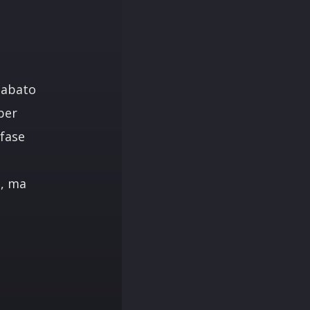
Sabato
per
fase
i, ma